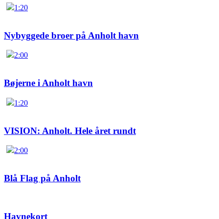
1:20
Nybyggede broer på Anholt havn
2:00
Bøjerne i Anholt havn
1:20
VISION: Anholt. Hele året rundt
2:00
Blå Flag på Anholt
Havnekort