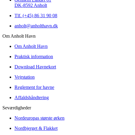
DK-8592 Anholt
Tlf. (+45) 86 31 90 08
anholt@anholthavn.dk
Om Anholt Havn
Om Anholt Havn
Praktisk information
Download Havnekort
Vejrstation
Reglement for havne
Affaldshåndtering
Seværdigheder
Nordeuropas største ørken
Nordbjerget & Flakket