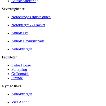
Affaldshåndtering
Seværdigheder
Nordeuropas største ørken
Nordbjerget & Flakket
Anholt Fyr
Anholt Havmøllepark
Anholtfærgen
Faciliteter
Sailor House
Fortøjning
Grillområde
Strande
Nyttige links
Anholtfærgen
Visit Anholt