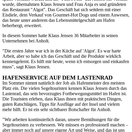
wurde, übernahmen Klaus Jensen und Frau Anja es und gründeten
das Restaurant "Algot". Das Geschäft hat sich seitdem mit einer
Eisdiele, dem Verkauf von Gourmet-Hot Dogs und einem Anwesen,
das heute unter anderem das Lebensmittelgeschäft am Hafen
beherbergt, erweitert.
In diesem Sommer hatte Klaus Jensen 36 Mitarbeiter in seinen
Unternehmen bei Anholt.
"Die ersten Jahre war ich in der Küche auf 'Algot'. Es war harte
Arbeit, aber so habe ich das Geschäft und die Produkte wirklich
kennengelernt. Es hilft mir heute, wenn ich entsorgen und einkaufen
muss", sagt Klaus Jensen.
HAFENSERVICE AUF DEM LASTENRAD
Im Sommer nimmt natürlich der Job als Hafenmeister den meisten
Platz ein. Die vielen Segeltouristen kennen Klaus Jensen durch das
Lastenrad, das sein bevorzugtes Fortbewegungsmittel im Hafen ist.
Die Touristen erleben, dass Klaus ihnen mit praktischen Dingen,
guten Ratschlägen, Tipps für Ausflüge auf der Insel und vielem
mehr hilft. Er ist ein sehr sichtbarer Botschafter für Anholt.
"Wir arbeiten kontinuierlich daran, unsere Bemühungen für die
Segeltouristen zu verbessern. Wir müssen es professionell machen –
aber immer noch auf unsere eigene Art und Weise, und das ist uns