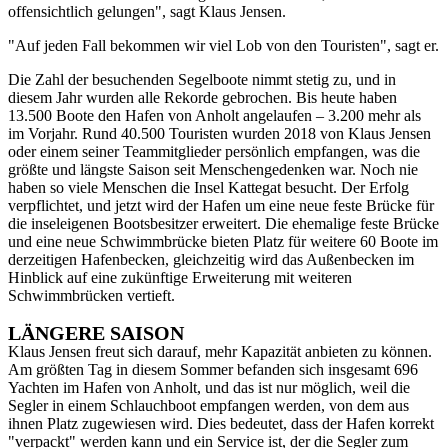
offensichtlich gelungen", sagt Klaus Jensen.
"Auf jeden Fall bekommen wir viel Lob von den Touristen", sagt er.
Die Zahl der besuchenden Segelboote nimmt stetig zu, und in
diesem Jahr wurden alle Rekorde gebrochen. Bis heute haben
13.500 Boote den Hafen von Anholt angelaufen – 3.200 mehr als
im Vorjahr. Rund 40.500 Touristen wurden 2018 von Klaus Jensen
oder einem seiner Teammitglieder persönlich empfangen, was die
größte und längste Saison seit Menschengedenken war. Noch nie
haben so viele Menschen die Insel Kattegat besucht. Der Erfolg
verpflichtet, und jetzt wird der Hafen um eine neue feste Brücke für
die inseleigenen Bootsbesitzer erweitert. Die ehemalige feste Brücke
und eine neue Schwimmbrücke bieten Platz für weitere 60 Boote im
derzeitigen Hafenbecken, gleichzeitig wird das Außenbecken im
Hinblick auf eine zukünftige Erweiterung mit weiteren
Schwimmbrücken vertieft.
LÄNGERE SAISON
Klaus Jensen freut sich darauf, mehr Kapazität anbieten zu können.
Am größten Tag in diesem Sommer befanden sich insgesamt 696
Yachten im Hafen von Anholt, und das ist nur möglich, weil die
Segler in einem Schlauchboot empfangen werden, von dem aus
ihnen Platz zugewiesen wird. Dies bedeutet, dass der Hafen korrekt
"verpackt" werden kann und ein Service ist, der die Segler zum