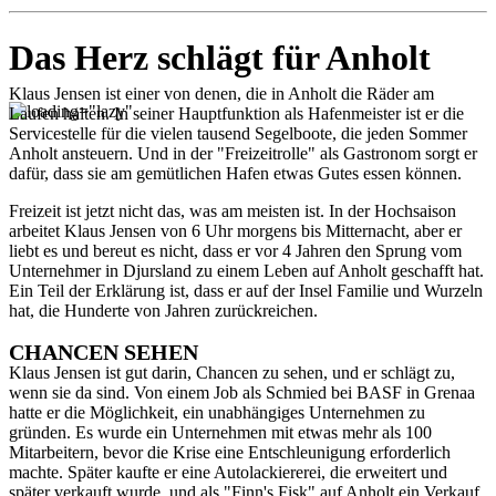
Das Herz schlägt für Anholt
Klaus Jensen ist einer von denen, die in Anholt die Räder am
Laufen halten. In seiner Hauptfunktion als Hafenmeister ist er die
Servicestelle für die vielen tausend Segelboote, die jeden Sommer
Anholt ansteuern. Und in der "Freizeitrolle" als Gastronom sorgt er
dafür, dass sie am gemütlichen Hafen etwas Gutes essen können.
Freizeit ist jetzt nicht das, was am meisten ist. In der Hochsaison
arbeitet Klaus Jensen von 6 Uhr morgens bis Mitternacht, aber er
liebt es und bereut es nicht, dass er vor 4 Jahren den Sprung vom
Unternehmer in Djursland zu einem Leben auf Anholt geschafft hat.
Ein Teil der Erklärung ist, dass er auf der Insel Familie und Wurzeln
hat, die Hunderte von Jahren zurückreichen.
CHANCEN SEHEN
Klaus Jensen ist gut darin, Chancen zu sehen, und er schlägt zu,
wenn sie da sind. Von einem Job als Schmied bei BASF in Grenaa
hatte er die Möglichkeit, ein unabhängiges Unternehmen zu
gründen. Es wurde ein Unternehmen mit etwas mehr als 100
Mitarbeitern, bevor die Krise eine Entschleunigung erforderlich
machte. Später kaufte er eine Autolackiererei, die erweitert und
später verkauft wurde, und als "Finn's Fisk" auf Anholt ein Verkauf